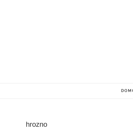
Skip
to
content
DOM
hrozno