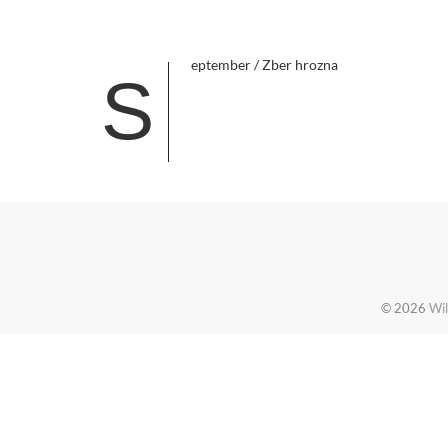
eptember / Zber hrozna
S
© 2026
Wil