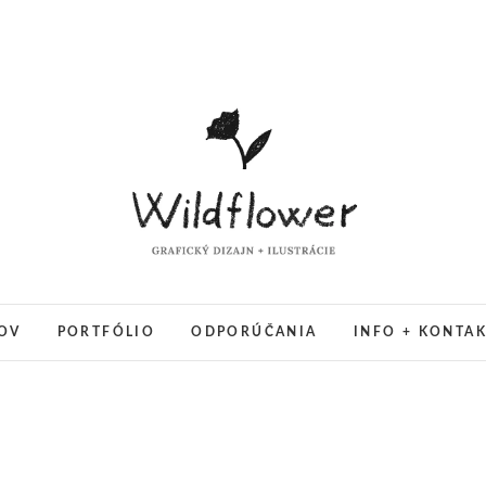
Wildflower grafický dizajn 
GRAFICKÝ DIZAJN + ILUSTRÁCIE
OV
PORTFÓLIO
ODPORÚČANIA
INFO + KONTA