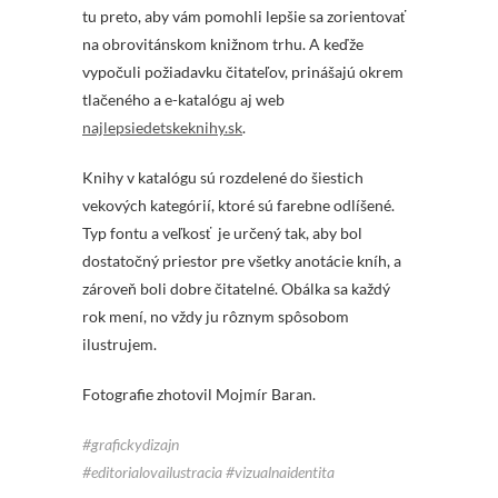
tu preto, aby vám pomohli lepšie sa zorientovať
na obrovitánskom knižnom trhu. A keďže
vypočuli požiadavku čitateľov, prinášajú okrem
tlačeného a e-katalógu aj web
najlepsiedetskeknihy.sk
.
Knihy v katalógu sú rozdelené do šiestich
vekových kategórií, ktoré sú farebne odlíšené.
Typ fontu a veľkosť je určený tak, aby bol
dostatočný priestor pre všetky anotácie kníh, a
zároveň boli dobre čitatelné. Obálka sa každý
rok mení, no vždy ju rôznym spôsobom
ilustrujem.
Fotografie zhotovil Mojmír Baran.
#grafickydizajn
#editorialovailustracia #vizualnaidentita