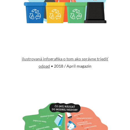
ilustrovaná infografika o tom ako správne triediť
odpad
• 2018 / Apríl magazín