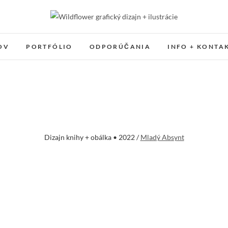
Wildflower grafický dizajn
GRAFICKÝ DIZAJN + ILUSTRÁCIE
OV
PORTFÓLIO
ODPORÚČANIA
INFO + KONTA
Dizajn knihy + obálka • 2022 /
Mladý Absynt